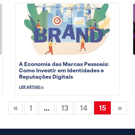
A Economia das Marcas Pessoais:
Como Investir em Identidades e
Reputações Digitais
LER ARTIGO »
«
1
…
13
14
15
»