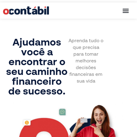
Cartão de C
Ajudamos
Aprenda tudo o
que precisa
você a
para tomar
encontrar o
melhores
decisões
seu caminho
financeiras em
financeiro
sua vida
de sucesso.