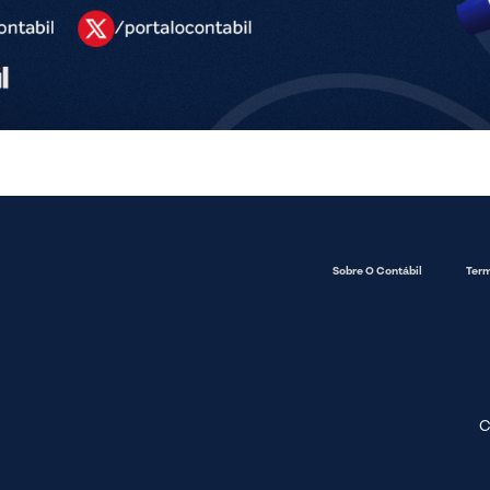
Sobre O Contábil
Term
C