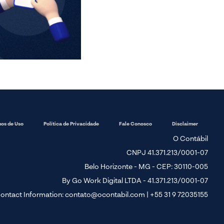
os de Uso
Política de Privacidade
Fale Conosco
Disclaimer
O Contábil
CNPJ 41.371.213/0001-07
Belo Horizonte - MG - CEP: 30110-005
By Go Work Digital LTDA - 41.371.213/0001-07
ontact Information:
contato@ocontabil.com
| +55 31 9 72035155