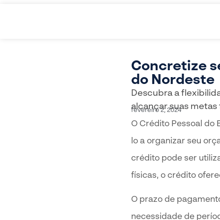
Concretize s
do Nordeste
Descubra a flexibili
alcançar suas metas
fevereiro 2, 2024
O Crédito Pessoal do 
lo a organizar seu or
crédito pode ser util
físicas, o crédito ofe
O prazo de pagamento 
necessidade de períod