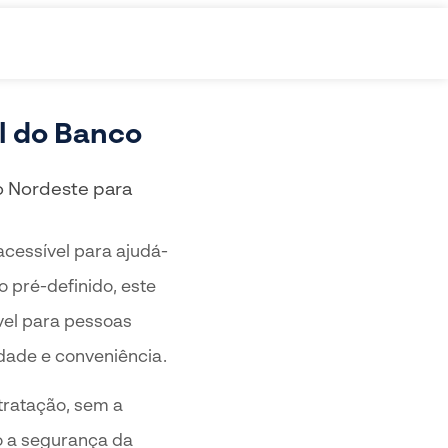
l do Banco
o Nordeste para
acessível para ajudá-
 pré-definido, este
vel para pessoas
idade e conveniência.
tratação, sem a
do a segurança da