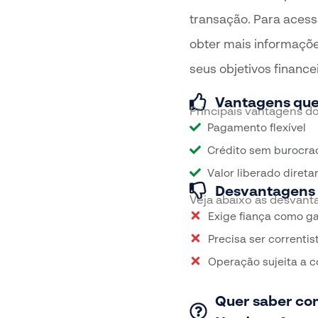
transação. Para acess
obter mais informaçõe
seus objetivos finance
Vantagens que
Principais vantagens 
Pagamento flexível
Crédito sem burocra
Valor liberado diret
Desvantagens 
Veja abaixo as desvan
Exige fiança como ga
Precisa ser correnti
Operação sujeita a 
Quer saber com