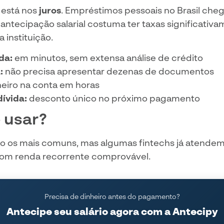
a está nos
juros
. Empréstimos pessoais no Brasil che
 antecipação salarial costuma ter taxas significativ
 instituição.
da:
em minutos, sem extensa análise de crédito
:
não precisa apresentar dezenas de documentos
eiro na conta em horas
dívida:
desconto único no próximo pagamento
 usar?
ão os mais comuns, mas algumas fintechs já atende
om renda recorrente comprovável.
Precisa de dinheiro antes do pagamento?
Antecipe seu salário agora com a Antecipy