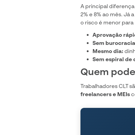
A principal diferenç
2% e 8% ao mês. Já a
o risco é menor para a
Aprovação rápi
Sem burocracia
Mesmo dia:
dinh
Sem espiral de 
Quem pode
Trabalhadores CLT s
freelancers e MEIs
c