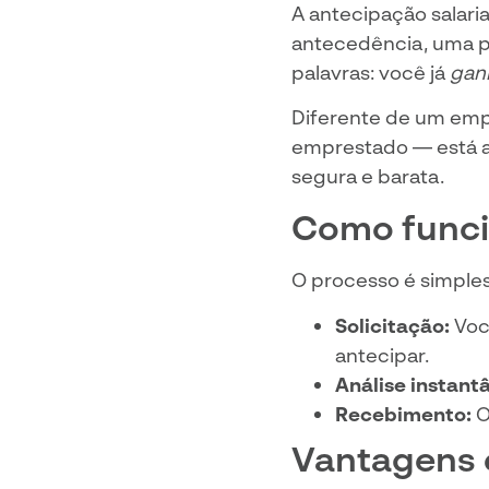
A antecipação salari
antecedência, uma pa
palavras: você já
gan
Diferente de um emp
emprestado — está ap
segura e barata.
Como funci
O processo é simple
Solicitação:
Você
antecipar.
Análise instant
Recebimento:
O
Vantagens 