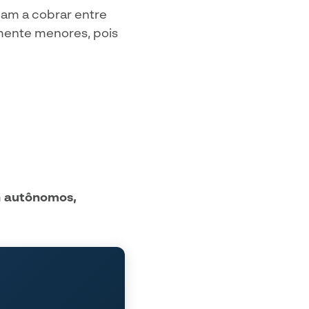
gam a cobrar entre
amente menores, pois
m
autônomos,