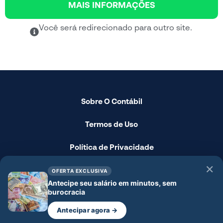
MAIS INFORMAÇÕES
Você será redirecionado para outro site.
Sobre O Contábil
Termos de Uso
Política de Privacidade
✕
Fale Conosco
OFERTA EXCLUSIVA
Antecipe seu salário em minutos, sem
burocracia
Disclaimer
Antecipar agora →
© 2024 - O Contábil - Todos os direitos reservados