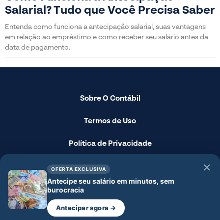
Salarial? Tudo que Você Precisa Saber
Entenda como funciona a antecipação salarial, suas vantagens
em relação ao empréstimo e como receber seu salário antes da
data de pagamento.
Sobre O Contábil
Termos de Uso
Política de Privacidade
Fale Conosco
✕
OFERTA EXCLUSIVA
Antecipe seu salário em minutos, sem
Disclaimer
burocracia
Antecipar agora →
© 2024 - O Contábil - Todos os direitos reservados