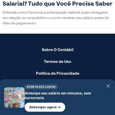
Salarial? Tudo que Você Precisa Saber
Entenda como funciona a antecipação salarial, suas vantagens
em relação ao empréstimo e como receber seu salário antes da
data de pagamento.
Sobre O Contábil
Termos de Uso
Política de Privacidade
Fale Conosco
✕
OFERTA EXCLUSIVA
Antecipe seu salário em minutos, sem
Disclaimer
burocracia
Antecipar agora →
© 2024 - O Contábil - Todos os direitos reservados