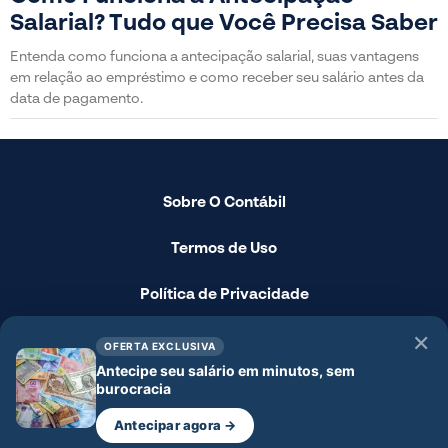
Salarial? Tudo que Você Precisa Saber
Entenda como funciona a antecipação salarial, suas vantagens
em relação ao empréstimo e como receber seu salário antes da
data de pagamento.
Sobre O Contábil
Termos de Uso
Política de Privacidade
Fale Conosco
✕
OFERTA EXCLUSIVA
Antecipe seu salário em minutos, sem
Disclaimer
burocracia
Antecipar agora →
© 2024 - O Contábil - Todos os direitos reservados