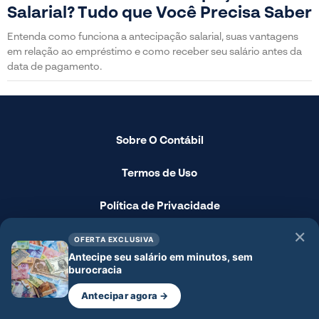
Salarial? Tudo que Você Precisa Saber
Entenda como funciona a antecipação salarial, suas vantagens
em relação ao empréstimo e como receber seu salário antes da
data de pagamento.
Sobre O Contábil
Termos de Uso
Política de Privacidade
✕
Fale Conosco
OFERTA EXCLUSIVA
Antecipe seu salário em minutos, sem
burocracia
Disclaimer
Antecipar agora →
© 2024 - O Contábil - Todos os direitos reservados